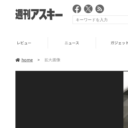
レビュー
ニュース
ガジェッ
home
>
拡大画像