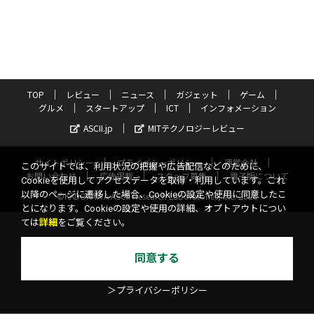
TOP
レビュー
ニュース
ガジェット
ゲーム
グルメ
スタートアップ
ICT
インフォメーション
ASCII.jp
MITテクノロジーレビュー
サイトポリシー
プライバシーポリシー
運営会社
このサイトでは、利用状況の把握や広告配信などのために、
お問い合わせ
広告掲載
スタッフ募集
電子版について
Cookieを使用してアクセスデータを取得・利用しています。これ
以降のページに遷移した場合、Cookieの設定や使用に同意したこ
©KADOKAWA ASCII Research Laboratories, Inc. 2026
とになります。Cookieの設定や使用の詳細、オプトアウトについ
ては
詳細
をご覧ください。
同意する
＞プライバシーポリシー