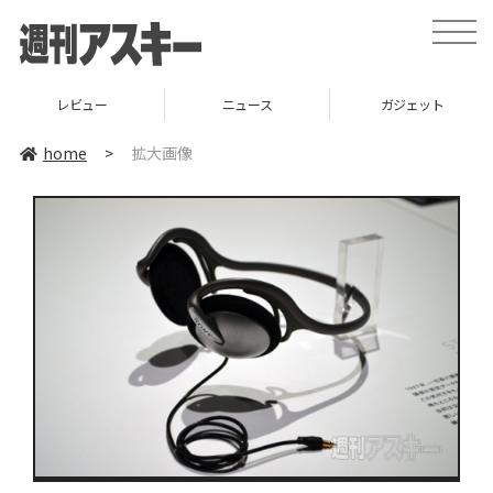
toggle
naviga
レビュー
ニュース
ガジェット
home
>
拡大画像