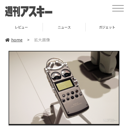
toggle
naviga
レビュー
ニュース
ガジェット
home
>
拡大画像