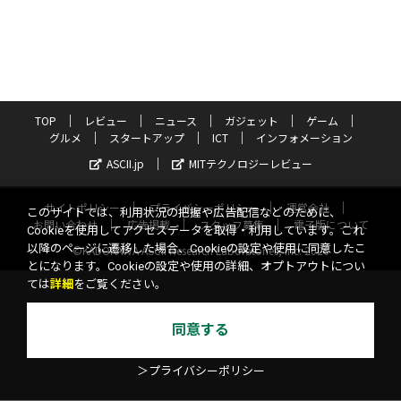
TOP
レビュー
ニュース
ガジェット
ゲーム
グルメ
スタートアップ
ICT
インフォメーション
ASCII.jp
MITテクノロジーレビュー
サイトポリシー
プライバシーポリシー
運営会社
このサイトでは、利用状況の把握や広告配信などのために、
お問い合わせ
広告掲載
スタッフ募集
電子版について
Cookieを使用してアクセスデータを取得・利用しています。これ
以降のページに遷移した場合、Cookieの設定や使用に同意したこ
©KADOKAWA ASCII Research Laboratories, Inc. 2026
とになります。Cookieの設定や使用の詳細、オプトアウトについ
ては
詳細
をご覧ください。
同意する
＞プライバシーポリシー