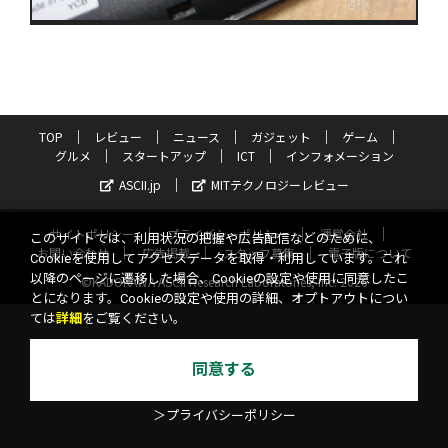
TOP
レビュー
ニュース
ガジェット
ゲーム
グルメ
スタートアップ
ICT
インフォメーション
ASCII.jp
MITテクノロジーレビュー
サイトポリシー
プライバシーポリシー
運営会社
このサイトでは、利用状況の把握や広告配信などのために、
お問い合わせ
広告掲載
スタッフ募集
電子版について
Cookieを使用してアクセスデータを取得・利用しています。これ
以降のページに遷移した場合、Cookieの設定や使用に同意したこ
©KADOKAWA ASCII Research Laboratories, Inc. 2026
とになります。Cookieの設定や使用の詳細、オプトアウトについ
ては
詳細
をご覧ください。
同意する
＞プライバシーポリシー