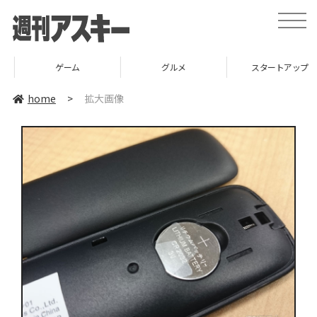
toggle
naviga
ゲーム
グルメ
スタートアップ
home
>
拡大画像