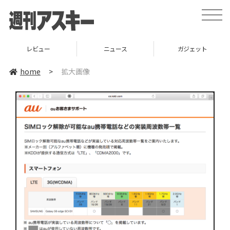
toggle
naviga
レビュー
ニュース
ガジェット
home
>
拡大画像