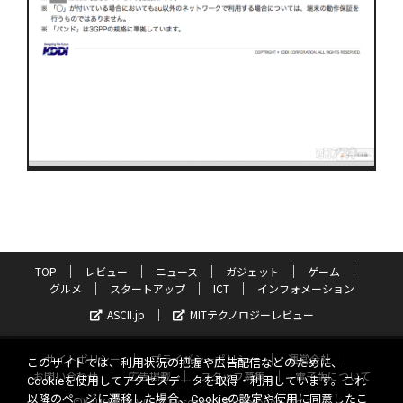
TOP
レビュー
ニュース
ガジェット
ゲーム
グルメ
スタートアップ
ICT
インフォメーション
ASCII.jp
MITテクノロジーレビュー
サイトポリシー
プライバシーポリシー
運営会社
このサイトでは、利用状況の把握や広告配信などのために、
お問い合わせ
広告掲載
スタッフ募集
電子版について
Cookieを使用してアクセスデータを取得・利用しています。これ
以降のページに遷移した場合、Cookieの設定や使用に同意したこ
©KADOKAWA ASCII Research Laboratories, Inc. 2026