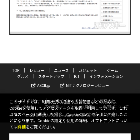
TOP
レビュー
ニュース
ガジェット
ゲーム
グルメ
スタートアップ
ICT
インフォメーション
ASCII.jp
MITテクノロジーレビュー
サイトポリシー
プライバシーポリシー
運営会社
このサイトでは、利用状況の把握や広告配信などのために、
お問い合わせ
広告掲載
スタッフ募集
電子版について
Cookieを使用してアクセスデータを取得・利用しています。これ
以降のページに遷移した場合、Cookieの設定や使用に同意したこ
©KADOKAWA ASCII Research Laboratories, Inc. 2026
とになります。Cookieの設定や使用の詳細、オプトアウトについ
ては
詳細
をご覧ください。