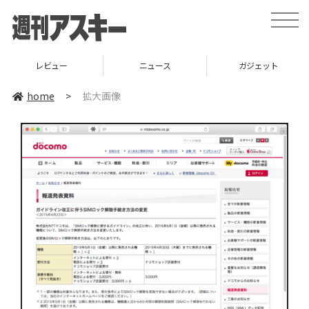
toggle
naviga
レビュー
ニュース
ガジェット
home
>
拡大画像