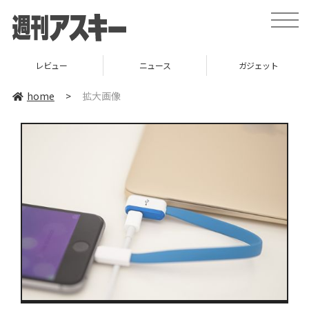
toggle
naviga
レビュー
ニュース
ガジェット
home
>
拡大画像