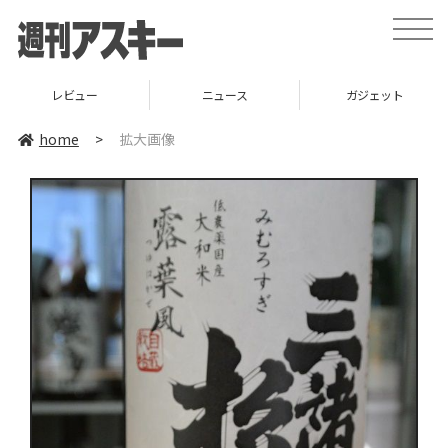
toggle
naviga
レビュー
ニュース
ガジェット
home
>
拡大画像