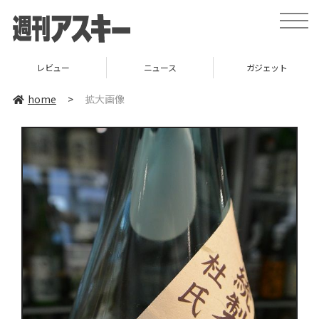
toggle
naviga
レビュー
ニュース
ガジェット
home
>
拡大画像