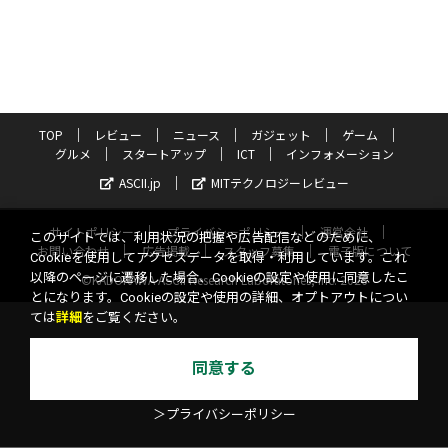
TOP
レビュー
ニュース
ガジェット
ゲーム
グルメ
スタートアップ
ICT
インフォメーション
ASCII.jp
MITテクノロジーレビュー
サイトポリシー
プライバシーポリシー
運営会社
このサイトでは、利用状況の把握や広告配信などのために、
お問い合わせ
広告掲載
スタッフ募集
電子版について
Cookieを使用してアクセスデータを取得・利用しています。これ
以降のページに遷移した場合、Cookieの設定や使用に同意したこ
©KADOKAWA ASCII Research Laboratories, Inc. 2026
とになります。Cookieの設定や使用の詳細、オプトアウトについ
ては
詳細
をご覧ください。
同意する
＞プライバシーポリシー