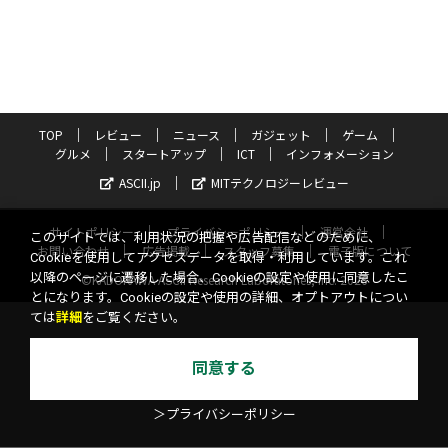
TOP
レビュー
ニュース
ガジェット
ゲーム
グルメ
スタートアップ
ICT
インフォメーション
ASCII.jp
MITテクノロジーレビュー
サイトポリシー
プライバシーポリシー
運営会社
このサイトでは、利用状況の把握や広告配信などのために、
お問い合わせ
広告掲載
スタッフ募集
電子版について
Cookieを使用してアクセスデータを取得・利用しています。これ
以降のページに遷移した場合、Cookieの設定や使用に同意したこ
©KADOKAWA ASCII Research Laboratories, Inc. 2026
とになります。Cookieの設定や使用の詳細、オプトアウトについ
ては
詳細
をご覧ください。
同意する
＞プライバシーポリシー