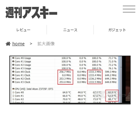
toggle
naviga
レビュー
ニュース
ガジェット
home
>
拡大画像