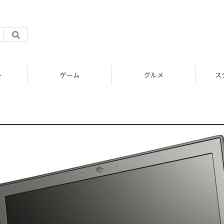
ト
ゲーム
グルメ
ス