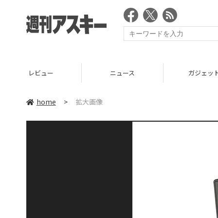
レビュー
ニュース
ガジェッ
home
>
拡大画像