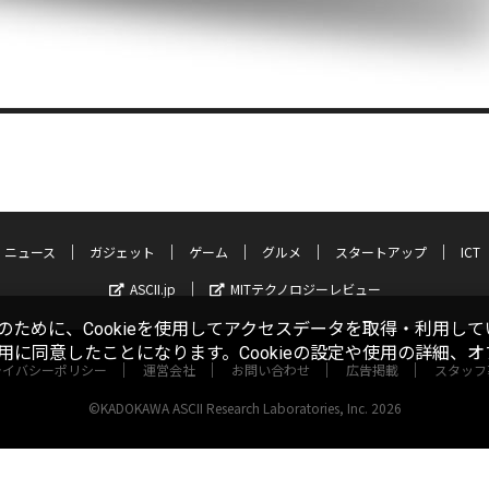
ニュース
ガジェット
ゲーム
グルメ
スタートアップ
ICT
ASCII.jp
MITテクノロジーレビュー
ために、Cookieを使用してアクセスデータを取得・利用して
使用に同意したことになります。Cookieの設定や使用の詳細、
ライバシーポリシー
運営会社
お問い合わせ
広告掲載
スタッフ
©KADOKAWA ASCII Research Laboratories, Inc. 2026