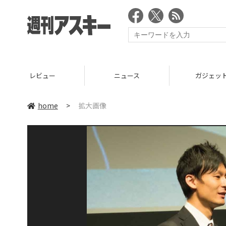
レビュー
ニュース
ガジェッ
home
>
拡大画像