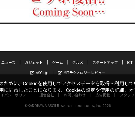
ニュース
ガジェット
ゲーム
グルメ
スタートアップ
ICT
ASCII.jp
MITテクノロジーレビュー
ために、Cookieを使用してアクセスデータを取得・利用して
使用に同意したことになります。Cookieの設定や使用の詳細、
ライバシーポリシー
運営会社
お問い合わせ
広告掲載
スタッフ
©KADOKAWA ASCII Research Laboratories, Inc. 2026