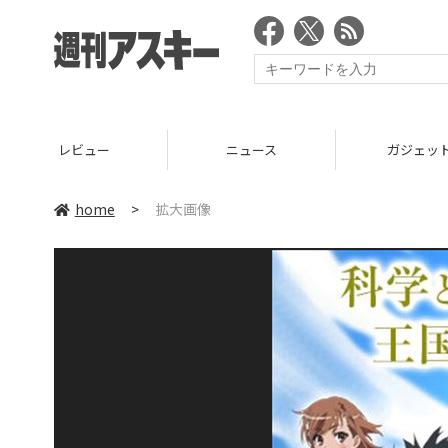
レビュー
ニュース
ガジェッ
home
>
拡大画像