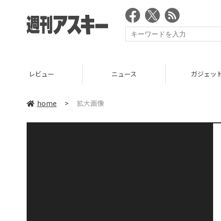
レビュー
ニュース
ガジェッ
home
>
拡大画像