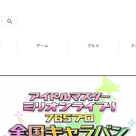
ト
ゲーム
グルメ
ス