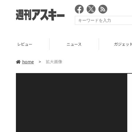
レビュー
ニュース
ガジェッ
home
>
拡大画像