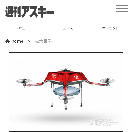
toggle
naviga
レビュー
ニュース
ガジェット
home
>
拡大画像