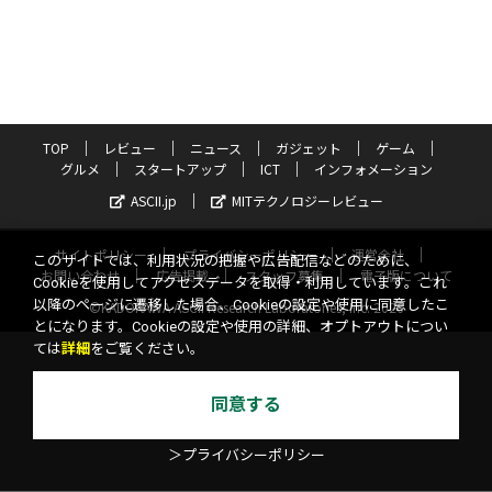
TOP
レビュー
ニュース
ガジェット
ゲーム
グルメ
スタートアップ
ICT
インフォメーション
ASCII.jp
MITテクノロジーレビュー
サイトポリシー
プライバシーポリシー
運営会社
このサイトでは、利用状況の把握や広告配信などのために、
お問い合わせ
広告掲載
スタッフ募集
電子版について
Cookieを使用してアクセスデータを取得・利用しています。これ
以降のページに遷移した場合、Cookieの設定や使用に同意したこ
©KADOKAWA ASCII Research Laboratories, Inc. 2026
とになります。Cookieの設定や使用の詳細、オプトアウトについ
ては
詳細
をご覧ください。
同意する
＞プライバシーポリシー