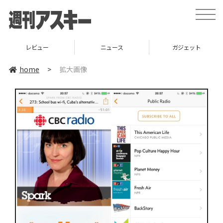
toggle
naviga
レビュー
ニュース
ガジェット
home
>
拡大画像