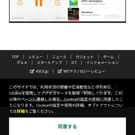
TOP
レビュー
ニュース
ガジェット
ゲーム
グルメ
スタートアップ
ICT
インフォメーション
ASCII.jp
MITテクノロジーレビュー
サイトポリシー
プライバシーポリシー
運営会社
このサイトでは、利用状況の把握や広告配信などのために、
お問い合わせ
広告掲載
スタッフ募集
電子版について
Cookieを使用してアクセスデータを取得・利用しています。これ
以降のページに遷移した場合、Cookieの設定や使用に同意したこ
©KADOKAWA ASCII Research Laboratories, Inc. 2026
とになります。Cookieの設定や使用の詳細、オプトアウトについ
ては
詳細
をご覧ください。
同意する