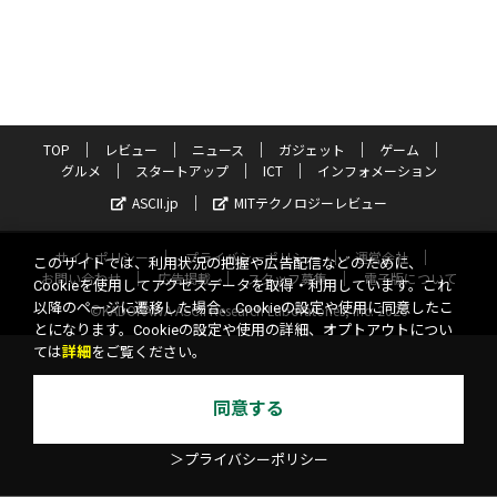
TOP
レビュー
ニュース
ガジェット
ゲーム
グルメ
スタートアップ
ICT
インフォメーション
ASCII.jp
MITテクノロジーレビュー
サイトポリシー
プライバシーポリシー
運営会社
このサイトでは、利用状況の把握や広告配信などのために、
お問い合わせ
広告掲載
スタッフ募集
電子版について
Cookieを使用してアクセスデータを取得・利用しています。これ
以降のページに遷移した場合、Cookieの設定や使用に同意したこ
©KADOKAWA ASCII Research Laboratories, Inc. 2026
とになります。Cookieの設定や使用の詳細、オプトアウトについ
ては
詳細
をご覧ください。
同意する
＞プライバシーポリシー