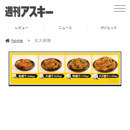
toggle
naviga
レビュー
ニュース
ガジェット
home
>
拡大画像