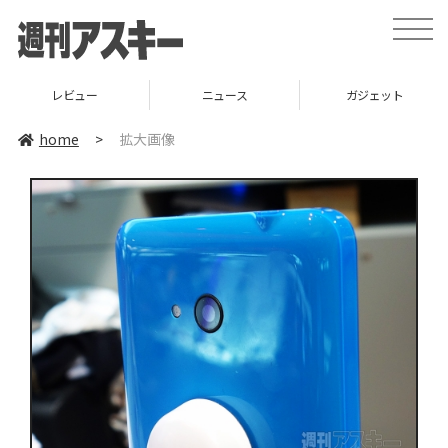
toggle
naviga
レビュー
ニュース
ガジェット
home
>
拡大画像