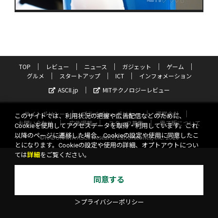
TOP
レビュー
ニュース
ガジェット
ゲーム
グルメ
スタートアップ
ICT
インフォメーション
ASCII.jp
MITテクノロジーレビュー
サイトポリシー
プライバシーポリシー
運営会社
このサイトでは、利用状況の把握や広告配信などのために、
お問い合わせ
広告掲載
スタッフ募集
電子版について
Cookieを使用してアクセスデータを取得・利用しています。これ
以降のページに遷移した場合、Cookieの設定や使用に同意したこ
©KADOKAWA ASCII Research Laboratories, Inc. 2026
とになります。Cookieの設定や使用の詳細、オプトアウトについ
ては
詳細
をご覧ください。
同意する
＞プライバシーポリシー