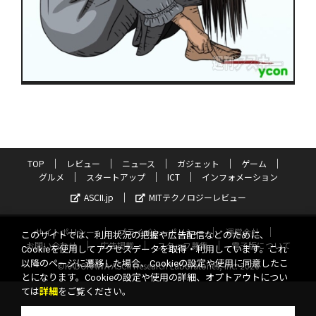
TOP
レビュー
ニュース
ガジェット
ゲーム
グルメ
スタートアップ
ICT
インフォメーション
ASCII.jp
MITテクノロジーレビュー
サイトポリシー
プライバシーポリシー
運営会社
このサイトでは、利用状況の把握や広告配信などのために、
お問い合わせ
広告掲載
スタッフ募集
電子版について
Cookieを使用してアクセスデータを取得・利用しています。これ
以降のページに遷移した場合、Cookieの設定や使用に同意したこ
©KADOKAWA ASCII Research Laboratories, Inc. 2026
とになります。Cookieの設定や使用の詳細、オプトアウトについ
ては
詳細
をご覧ください。