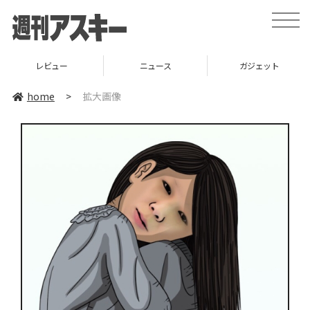
toggle
naviga
レビュー
ニュース
ガジェット
home
>
拡大画像