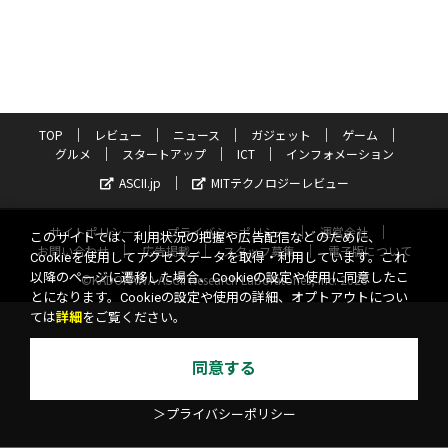
TOP
レビュー
ニュース
ガジェット
ゲーム
グルメ
スタートアップ
ICT
インフォメーション
ASCII.jp
MITテクノロジーレビュー
サイトポリシー
プライバシーポリシー
運営会社
このサイトでは、利用状況の把握や広告配信などのために、
お問い合わせ
広告掲載
スタッフ募集
電子版について
Cookieを使用してアクセスデータを取得・利用しています。これ
以降のページに遷移した場合、Cookieの設定や使用に同意したこ
©KADOKAWA ASCII Research Laboratories, Inc. 2026
とになります。Cookieの設定や使用の詳細、オプトアウトについ
ては
詳細
をご覧ください。
同意する
＞プライバシーポリシー