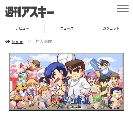
toggle
naviga
レビュー
ニュース
ガジェット
home
>
拡大画像