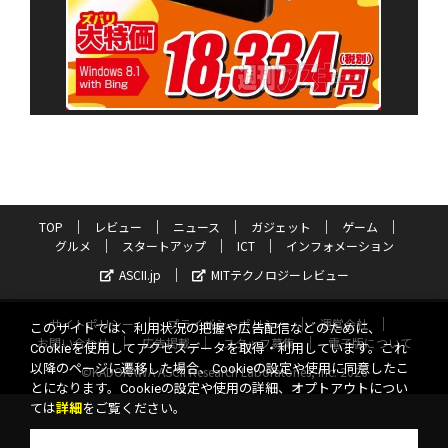
TOP
レビュー
ニュース
ガジェット
ゲーム
グルメ
スタートアップ
ICT
インフォメーション
ASCII.jp
MITテクノロジーレビュー
サイトポリシー
プライバシーポリシー
運営会社
このサイトでは、利用状況の把握や広告配信などのために、
お問い合わせ
広告掲載
スタッフ募集
電子版について
Cookieを使用してアクセスデータを取得・利用しています。これ
以降のページに遷移した場合、Cookieの設定や使用に同意したこ
©KADOKAWA ASCII Research Laboratories, Inc. 2026
とになります。Cookieの設定や使用の詳細、オプトアウトについ
ては
詳細
をご覧ください。