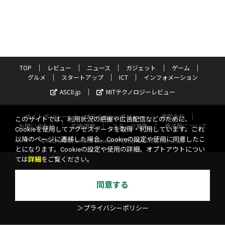
TOP
レビュー
ニュース
ガジェット
ゲーム
グルメ
スタートアップ
ICT
インフォメーション
ASCII.jp
MITテクノロジーレビュー
サイトポリシー
プライバシーポリシー
運営会社
このサイトでは、利用状況の把握や広告配信などのために、
お問い合わせ
広告掲載
スタッフ募集
電子版について
Cookieを使用してアクセスデータを取得・利用しています。これ
以降のページに遷移した場合、Cookieの設定や使用に同意したこ
©KADOKAWA ASCII Research Laboratories, Inc. 2026
とになります。Cookieの設定や使用の詳細、オプトアウトについ
ては
詳細
をご覧ください。
同意する
＞プライバシーポリシー