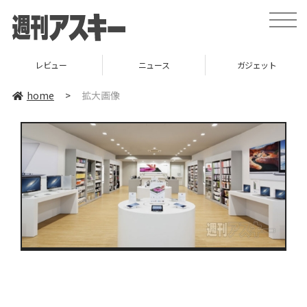
toggle
naviga
レビュー
ニュース
ガジェット
home
>
拡大画像