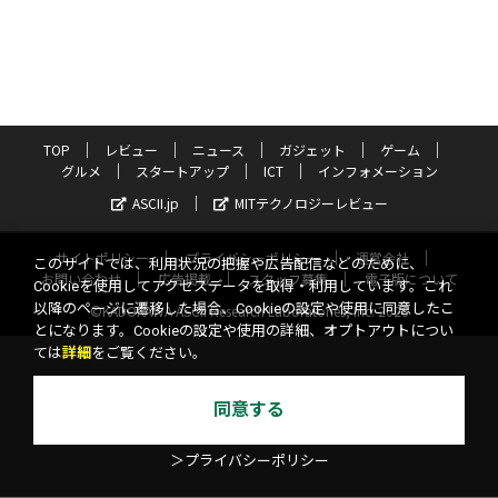
TOP
レビュー
ニュース
ガジェット
ゲーム
グルメ
スタートアップ
ICT
インフォメーション
ASCII.jp
MITテクノロジーレビュー
サイトポリシー
プライバシーポリシー
運営会社
このサイトでは、利用状況の把握や広告配信などのために、
お問い合わせ
広告掲載
スタッフ募集
電子版について
Cookieを使用してアクセスデータを取得・利用しています。これ
以降のページに遷移した場合、Cookieの設定や使用に同意したこ
©KADOKAWA ASCII Research Laboratories, Inc. 2026
とになります。Cookieの設定や使用の詳細、オプトアウトについ
ては
詳細
をご覧ください。
同意する
＞プライバシーポリシー