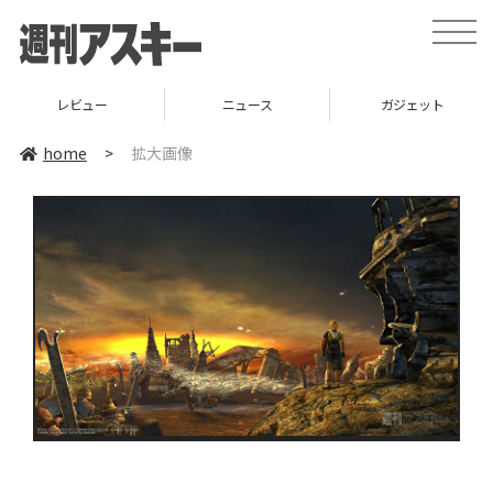
toggle
naviga
レビュー
ニュース
ガジェット
home
>
拡大画像