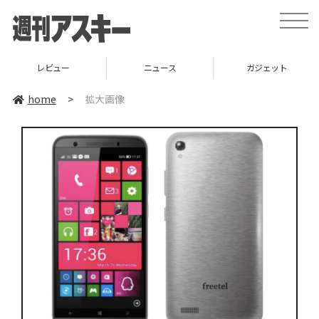
toggle
naviga
レビュー
ニュース
ガジェット
home
>
拡大画像