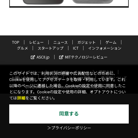
TOP
レビュー
ニュース
ガジェット
ゲーム
グルメ
スタートアップ
ICT
インフォメーション
ASCII.jp
MITテクノロジーレビュー
サイトポリシー
プライバシーポリシー
運営会社
このサイトでは、利用状況の把握や広告配信などのために、
お問い合わせ
広告掲載
スタッフ募集
電子版について
Cookieを使用してアクセスデータを取得・利用しています。これ
以降のページに遷移した場合、Cookieの設定や使用に同意したこ
©KADOKAWA ASCII Research Laboratories, Inc. 2026
とになります。Cookieの設定や使用の詳細、オプトアウトについ
ては
詳細
をご覧ください。
同意する
＞プライバシーポリシー