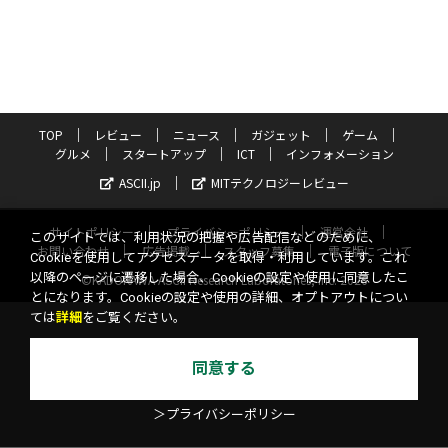
TOP
レビュー
ニュース
ガジェット
ゲーム
グルメ
スタートアップ
ICT
インフォメーション
ASCII.jp
MITテクノロジーレビュー
サイトポリシー
プライバシーポリシー
運営会社
このサイトでは、利用状況の把握や広告配信などのために、
お問い合わせ
広告掲載
スタッフ募集
電子版について
Cookieを使用してアクセスデータを取得・利用しています。これ
以降のページに遷移した場合、Cookieの設定や使用に同意したこ
©KADOKAWA ASCII Research Laboratories, Inc. 2026
とになります。Cookieの設定や使用の詳細、オプトアウトについ
ては
詳細
をご覧ください。
同意する
＞プライバシーポリシー