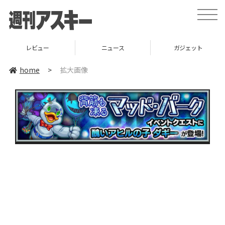
toggle
naviga
レビュー
ニュース
ガジェット
home
>
拡大画像