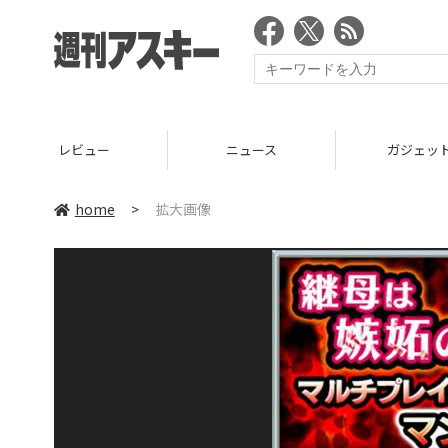
レビュー
ニュース
ガジェッ
home
>
拡大画像