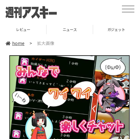
toggle
naviga
レビュー
ニュース
ガジェット
home
>
拡大画像