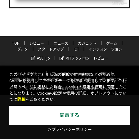
TOP
レビュー
ニュース
ガジェット
ゲーム
グルメ
スタートアップ
ICT
インフォメーション
ASCII.jp
MITテクノロジーレビュー
サイトポリシー
プライバシーポリシー
運営会社
このサイトでは、利用状況の把握や広告配信などのために、
お問い合わせ
広告掲載
スタッフ募集
電子版について
Cookieを使用してアクセスデータを取得・利用しています。これ
以降のページに遷移した場合、Cookieの設定や使用に同意したこ
©KADOKAWA ASCII Research Laboratories, Inc. 2026
とになります。Cookieの設定や使用の詳細、オプトアウトについ
ては
詳細
をご覧ください。
同意する
＞プライバシーポリシー