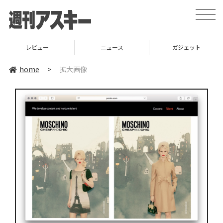
toggle
naviga
レビュー
ニュース
ガジェット
home
>
拡大画像