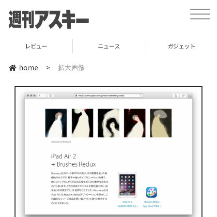
toggle
naviga
レビュー
ニュース
ガジェット
home
>
拡大画像