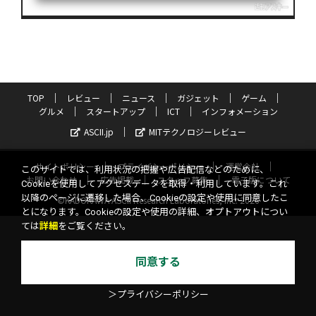
TOP
レビュー
ニュース
ガジェット
ゲーム
グルメ
スタートアップ
ICT
インフォメーション
ASCII.jp
MITテクノロジーレビュー
サイトポリシー
プライバシーポリシー
運営会社
このサイトでは、利用状況の把握や広告配信などのために、
お問い合わせ
広告掲載
スタッフ募集
電子版について
Cookieを使用してアクセスデータを取得・利用しています。これ
以降のページに遷移した場合、Cookieの設定や使用に同意したこ
©KADOKAWA ASCII Research Laboratories, Inc. 2026
とになります。Cookieの設定や使用の詳細、オプトアウトについ
ては
詳細
をご覧ください。
同意する
＞プライバシーポリシー