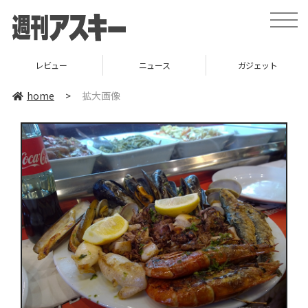
toggle
naviga
レビュー
ニュース
ガジェット
home
>
拡大画像