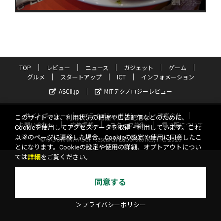
TOP
レビュー
ニュース
ガジェット
ゲーム
グルメ
スタートアップ
ICT
インフォメーション
ASCII.jp
MITテクノロジーレビュー
サイトポリシー
プライバシーポリシー
運営会社
このサイトでは、利用状況の把握や広告配信などのために、
お問い合わせ
広告掲載
スタッフ募集
電子版について
Cookieを使用してアクセスデータを取得・利用しています。これ
以降のページに遷移した場合、Cookieの設定や使用に同意したこ
©KADOKAWA ASCII Research Laboratories, Inc. 2026
とになります。Cookieの設定や使用の詳細、オプトアウトについ
ては
詳細
をご覧ください。
同意する
＞プライバシーポリシー