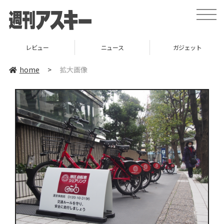
toggle
naviga
レビュー
ニュース
ガジェット
home
>
拡大画像