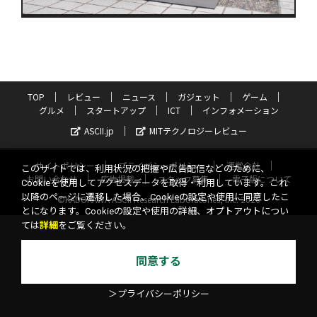
TOP
レビュー
ニュース
ガジェット
ゲーム
グルメ
スタートアップ
ICT
インフォメーション
ASCII.jp
MITテクノロジーレビュー
サイトポリシー
プライバシーポリシー
運営会社
このサイトでは、利用状況の把握や広告配信などのために、
お問い合わせ
広告掲載
スタッフ募集
電子版について
Cookieを使用してアクセスデータを取得・利用しています。これ
以降のページに遷移した場合、Cookieの設定や使用に同意したこ
©KADOKAWA ASCII Research Laboratories, Inc. 2026
とになります。Cookieの設定や使用の詳細、オプトアウトについ
ては
詳細
をご覧ください。
同意する
＞プライバシーポリシー