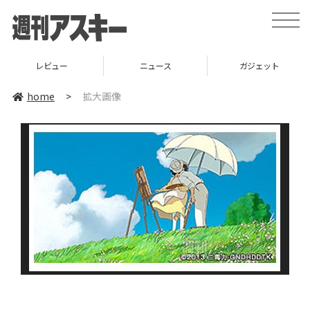
toggle
naviga
レビュー
ニュース
ガジェット
home
>
拡大画像