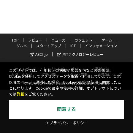
TOP
レビュー
ニュース
ガジェット
ゲーム
グルメ
スタートアップ
ICT
インフォメーション
ASCII.jp
MITテクノロジーレビュー
サイトポリシー
プライバシーポリシー
運営会社
このサイトでは、利用状況の把握や広告配信などのために、
お問い合わせ
広告掲載
スタッフ募集
電子版について
Cookieを使用してアクセスデータを取得・利用しています。これ
以降のページに遷移した場合、Cookieの設定や使用に同意したこ
©KADOKAWA ASCII Research Laboratories, Inc. 2026
とになります。Cookieの設定や使用の詳細、オプトアウトについ
ては
詳細
をご覧ください。
同意する
＞プライバシーポリシー