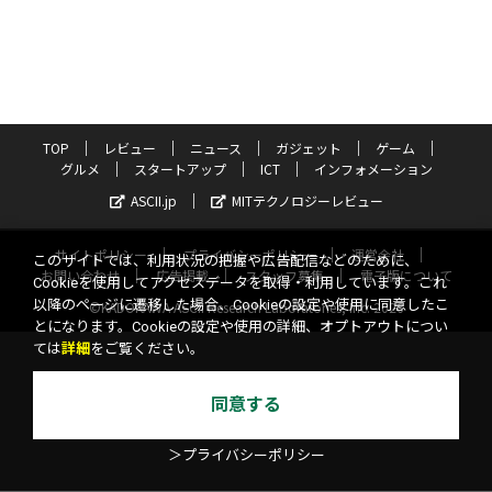
TOP
レビュー
ニュース
ガジェット
ゲーム
グルメ
スタートアップ
ICT
インフォメーション
ASCII.jp
MITテクノロジーレビュー
サイトポリシー
プライバシーポリシー
運営会社
このサイトでは、利用状況の把握や広告配信などのために、
お問い合わせ
広告掲載
スタッフ募集
電子版について
Cookieを使用してアクセスデータを取得・利用しています。これ
以降のページに遷移した場合、Cookieの設定や使用に同意したこ
©KADOKAWA ASCII Research Laboratories, Inc. 2026
とになります。Cookieの設定や使用の詳細、オプトアウトについ
ては
詳細
をご覧ください。
同意する
＞プライバシーポリシー