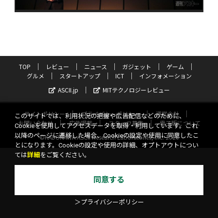
TOP
レビュー
ニュース
ガジェット
ゲーム
グルメ
スタートアップ
ICT
インフォメーション
ASCII.jp
MITテクノロジーレビュー
サイトポリシー
プライバシーポリシー
運営会社
このサイトでは、利用状況の把握や広告配信などのために、
お問い合わせ
広告掲載
スタッフ募集
電子版について
Cookieを使用してアクセスデータを取得・利用しています。これ
以降のページに遷移した場合、Cookieの設定や使用に同意したこ
©KADOKAWA ASCII Research Laboratories, Inc. 2026
とになります。Cookieの設定や使用の詳細、オプトアウトについ
ては
詳細
をご覧ください。
同意する
＞プライバシーポリシー