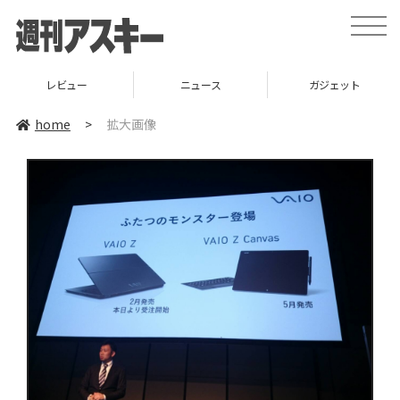
toggle
naviga
レビュー
ニュース
ガジェット
home
>
拡大画像