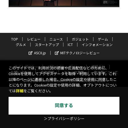
TOP
レビュー
ニュース
ガジェット
ゲーム
グルメ
スタートアップ
ICT
インフォメーション
ASCII.jp
MITテクノロジーレビュー
サイトポリシー
プライバシーポリシー
運営会社
このサイトでは、利用状況の把握や広告配信などのために、
お問い合わせ
広告掲載
スタッフ募集
電子版について
Cookieを使用してアクセスデータを取得・利用しています。これ
以降のページに遷移した場合、Cookieの設定や使用に同意したこ
©KADOKAWA ASCII Research Laboratories, Inc. 2026
とになります。Cookieの設定や使用の詳細、オプトアウトについ
ては
詳細
をご覧ください。
同意する
＞プライバシーポリシー