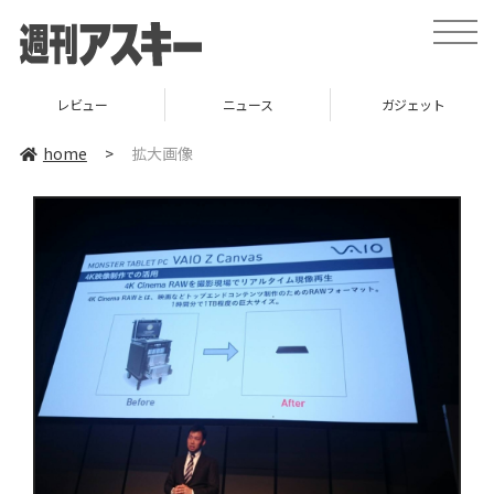
toggle
naviga
レビュー
ニュース
ガジェット
home
>
拡大画像