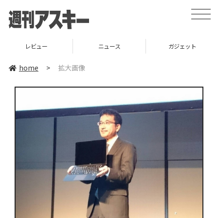
toggle
naviga
レビュー
ニュース
ガジェット
home
>
拡大画像