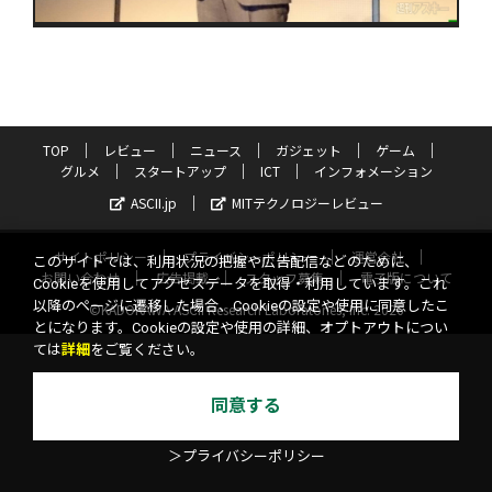
TOP
レビュー
ニュース
ガジェット
ゲーム
グルメ
スタートアップ
ICT
インフォメーション
ASCII.jp
MITテクノロジーレビュー
サイトポリシー
プライバシーポリシー
運営会社
このサイトでは、利用状況の把握や広告配信などのために、
お問い合わせ
広告掲載
スタッフ募集
電子版について
Cookieを使用してアクセスデータを取得・利用しています。これ
以降のページに遷移した場合、Cookieの設定や使用に同意したこ
©KADOKAWA ASCII Research Laboratories, Inc. 2026
とになります。Cookieの設定や使用の詳細、オプトアウトについ
ては
詳細
をご覧ください。
同意する
＞プライバシーポリシー