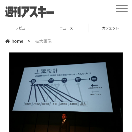
toggle
naviga
レビュー
ニュース
ガジェット
home
>
拡大画像