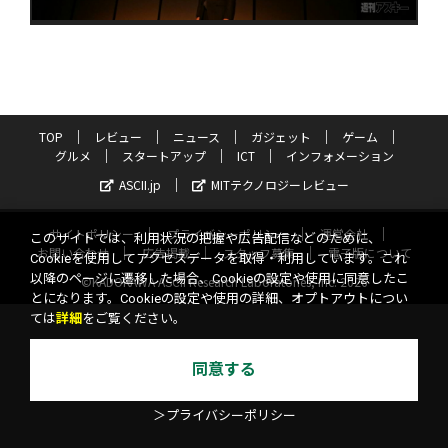
TOP
レビュー
ニュース
ガジェット
ゲーム
グルメ
スタートアップ
ICT
インフォメーション
ASCII.jp
MITテクノロジーレビュー
サイトポリシー
プライバシーポリシー
運営会社
このサイトでは、利用状況の把握や広告配信などのために、
お問い合わせ
広告掲載
スタッフ募集
電子版について
Cookieを使用してアクセスデータを取得・利用しています。これ
以降のページに遷移した場合、Cookieの設定や使用に同意したこ
©KADOKAWA ASCII Research Laboratories, Inc. 2026
とになります。Cookieの設定や使用の詳細、オプトアウトについ
ては
詳細
をご覧ください。
同意する
＞プライバシーポリシー