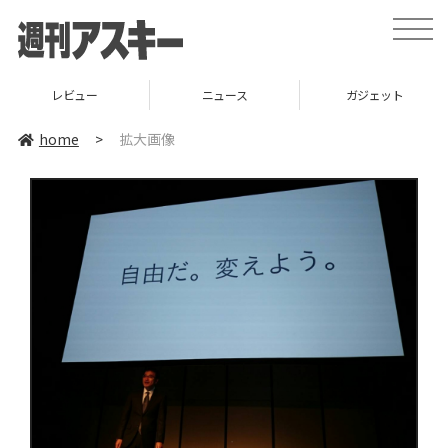
toggle
naviga
レビュー
ニュース
ガジェット
home
>
拡大画像