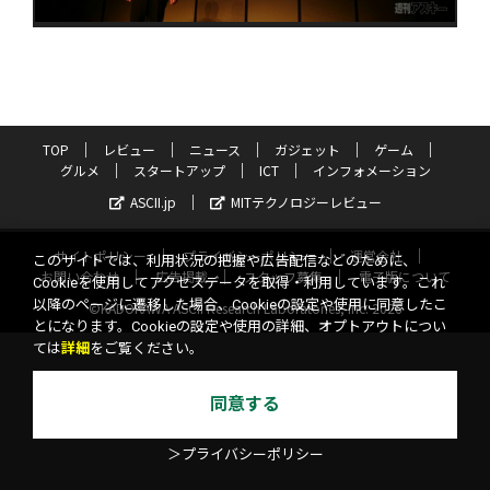
TOP
レビュー
ニュース
ガジェット
ゲーム
グルメ
スタートアップ
ICT
インフォメーション
ASCII.jp
MITテクノロジーレビュー
サイトポリシー
プライバシーポリシー
運営会社
このサイトでは、利用状況の把握や広告配信などのために、
お問い合わせ
広告掲載
スタッフ募集
電子版について
Cookieを使用してアクセスデータを取得・利用しています。これ
以降のページに遷移した場合、Cookieの設定や使用に同意したこ
©KADOKAWA ASCII Research Laboratories, Inc. 2026
とになります。Cookieの設定や使用の詳細、オプトアウトについ
ては
詳細
をご覧ください。
同意する
＞プライバシーポリシー