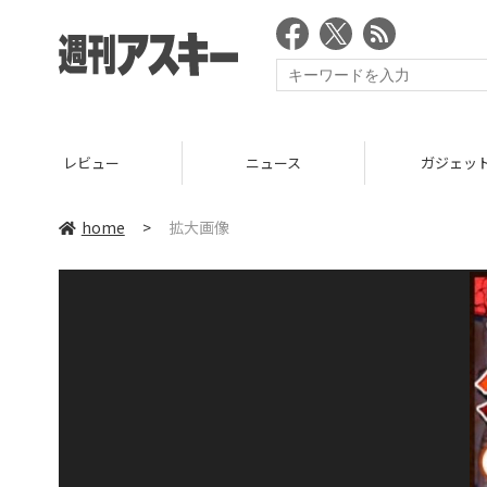
レビュー
ニュース
ガジェッ
home
>
拡大画像