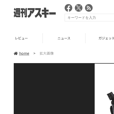
レビュー
ニュース
ガジェッ
home
>
拡大画像