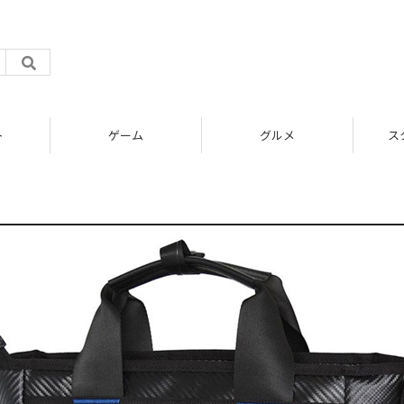
ト
ゲーム
グルメ
ス