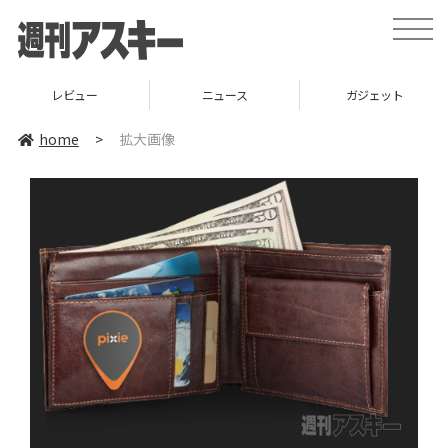
toggle
naviga
レビュー
ニュース
ガジェット
home
>
拡大画像