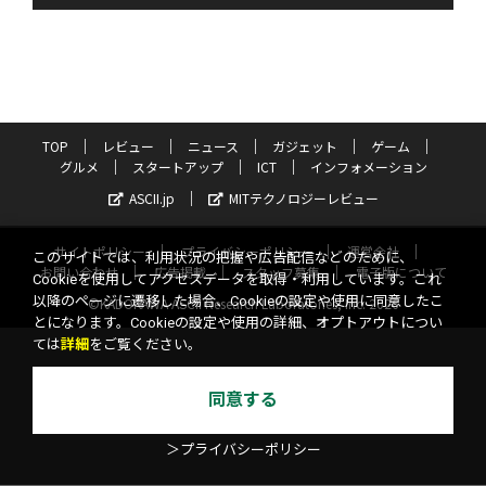
TOP
レビュー
ニュース
ガジェット
ゲーム
グルメ
スタートアップ
ICT
インフォメーション
ASCII.jp
MITテクノロジーレビュー
サイトポリシー
プライバシーポリシー
運営会社
このサイトでは、利用状況の把握や広告配信などのために、
お問い合わせ
広告掲載
スタッフ募集
電子版について
Cookieを使用してアクセスデータを取得・利用しています。これ
以降のページに遷移した場合、Cookieの設定や使用に同意したこ
©KADOKAWA ASCII Research Laboratories, Inc. 2026
とになります。Cookieの設定や使用の詳細、オプトアウトについ
ては
詳細
をご覧ください。
同意する
＞プライバシーポリシー