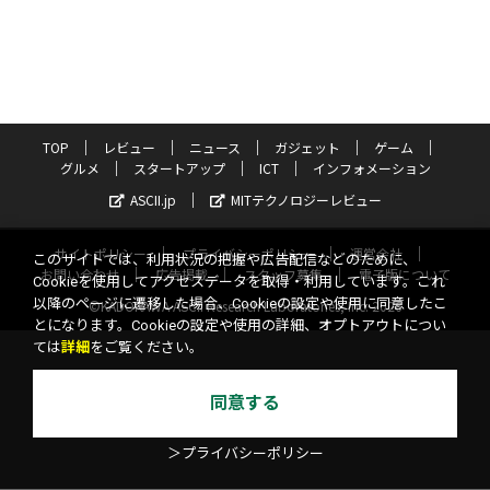
TOP
レビュー
ニュース
ガジェット
ゲーム
グルメ
スタートアップ
ICT
インフォメーション
ASCII.jp
MITテクノロジーレビュー
サイトポリシー
プライバシーポリシー
運営会社
このサイトでは、利用状況の把握や広告配信などのために、
お問い合わせ
広告掲載
スタッフ募集
電子版について
Cookieを使用してアクセスデータを取得・利用しています。これ
以降のページに遷移した場合、Cookieの設定や使用に同意したこ
©KADOKAWA ASCII Research Laboratories, Inc. 2026
とになります。Cookieの設定や使用の詳細、オプトアウトについ
ては
詳細
をご覧ください。
同意する
＞プライバシーポリシー