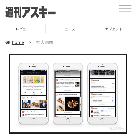
toggle
naviga
レビュー
ニュース
ガジェット
home
>
拡大画像