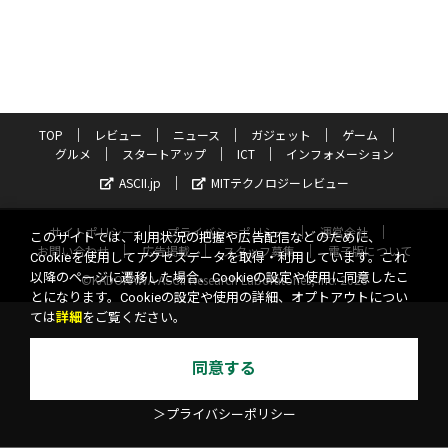
TOP
レビュー
ニュース
ガジェット
ゲーム
グルメ
スタートアップ
ICT
インフォメーション
ASCII.jp
MITテクノロジーレビュー
サイトポリシー
プライバシーポリシー
運営会社
このサイトでは、利用状況の把握や広告配信などのために、
お問い合わせ
広告掲載
スタッフ募集
電子版について
Cookieを使用してアクセスデータを取得・利用しています。これ
以降のページに遷移した場合、Cookieの設定や使用に同意したこ
©KADOKAWA ASCII Research Laboratories, Inc. 2026
とになります。Cookieの設定や使用の詳細、オプトアウトについ
ては
詳細
をご覧ください。
同意する
＞プライバシーポリシー