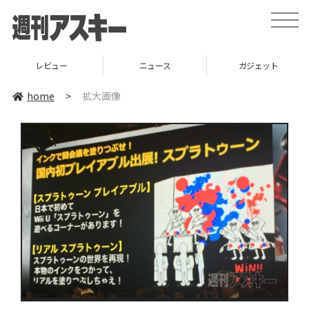
toggle
naviga
レビュー
ニュース
ガジェット
home
>
拡大画像