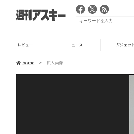
レビュー
ニュース
ガジェッ
home
>
拡大画像