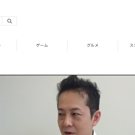
ト
ゲーム
グルメ
ス