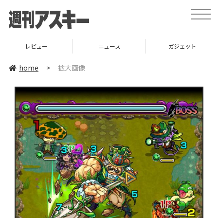
toggle
naviga
レビュー
ニュース
ガジェット
home
>
拡大画像