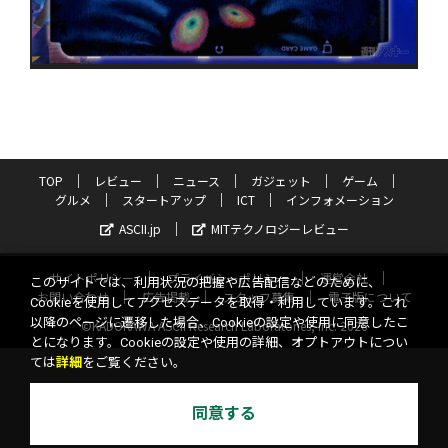
TOP
レビュー
ニュース
ガジェット
ゲーム
グルメ
スタートアップ
ICT
インフォメーション
ASCII.jp
MITテクノロジーレビュー
サイトポリシー
プライバシーポリシー
運営会社
このサイトでは、利用状況の把握や広告配信などのために、
お問い合わせ
広告掲載
スタッフ募集
電子版について
Cookieを使用してアクセスデータを取得・利用しています。これ
以降のページに遷移した場合、Cookieの設定や使用に同意したこ
©KADOKAWA ASCII Research Laboratories, Inc. 2026
とになります。Cookieの設定や使用の詳細、オプトアウトについ
ては
詳細
をご覧ください。
同意する