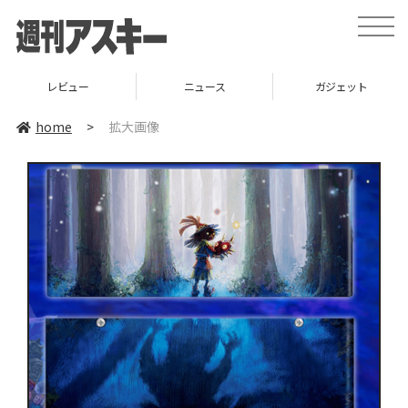
toggle
naviga
レビュー
ニュース
ガジェット
home
>
拡大画像