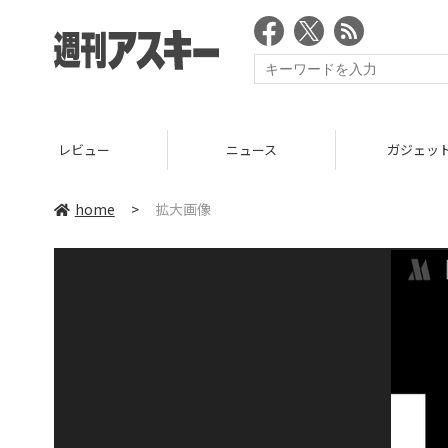
レビュー
ニュース
ガジェッ
home
>
拡大画像