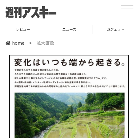
toggle
naviga
レビュー
ニュース
ガジェット
home
>
拡大画像