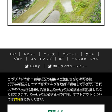
TOP
レビュー
ニュース
ガジェット
ゲーム
グルメ
スタートアップ
ICT
インフォメーション
ASCII.jp
MITテクノロジーレビュー
サイトポリシー
プライバシーポリシー
運営会社
このサイトでは、利用状況の把握や広告配信などのために、
お問い合わせ
広告掲載
スタッフ募集
電子版について
Cookieを使用してアクセスデータを取得・利用しています。これ
以降のページに遷移した場合、Cookieの設定や使用に同意したこ
©KADOKAWA ASCII Research Laboratories, Inc. 2026
とになります。Cookieの設定や使用の詳細、オプトアウトについ
ては
詳細
をご覧ください。